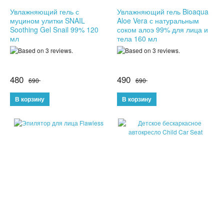
Увлажняющий гель с
Увлажняющий гель Bioaqua
ПОДАРКИ ДЛЯ МУЖЧИН
муцином улитки SNAIL
Aloe Vera с натуральным
Soothing Gel Snail 99% 120
соком алоэ 99% для лица и
мл
тела 160 мл
ПОДАРКИ ДЛЯ ДЕТЕЙ
ПОДАРОЧНЫЕ НАБОРЫ
480
490
690
690
БРЕЛКИ
БИЖУТЕРИЯ
НАРУЧНЫЕ ЧАСЫ
УМНЫЕ ЧАСЫ
МУЖСКИЕ ЧАСЫ
ЖЕНСКИЕ ЧАСЫ
КВАРЦЕВЫЕ ЧАСЫ