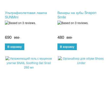
КОНСТРУКТОРЫ
Ультрафиолетовая лампа
Виниры на зубы Snapon
SUNMini
Smile
РАЗВИВАЮЩИЕ ИГРУШКИ
ИГРУШКИ ДЛЯ МАЛЬЧИКОВ
690
480
950
800
ИНТЕРАКТИВНЫЕ ИГРУШКИ
ИНТЕРАКТИВНЫЕ КОПИЛКИ
ИГРУШКИ ДЛЯ ДЕВОЧЕК
СПИННЕРЫ
НОВОГОДНИЕ ТОВАРЫ
СВЕТОВЫЕ ШОУ
АНТИСТРЕСС