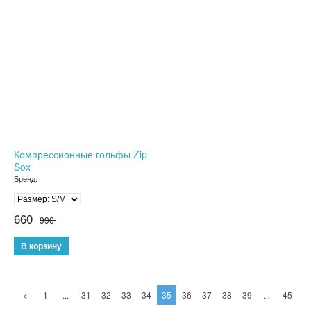
ДЕТСКИЕ ЧАСЫ С GPS
УМНЫЕ ЧАСЫ SMART WATCH
POWER BANK (ПОВЕР БАНК)
МИНИ КАМЕРЫ
АКСЕССУАРЫ ДЛЯ ТЕЛЕФОНОВ
Компрессионные гольфы Zip
Sox
ПОРТАТИВНЫЕ КОЛОНКИ
Бренд:
НАУШНИКИ
660
990
ТВ ПРИСТАВКИ
КАРАОКЕ МИКРОФОНЫ
<
1
...
31
32
33
34
35
36
37
38
39
...
45
ОЧКИ ВИРТУАЛЬНОЙ РЕАЛЬНОСТИ