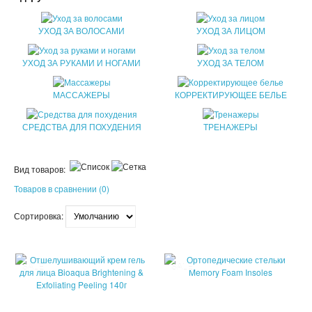
ПАТЧИ
УХОД ЗА ВОЛОСАМИ
УХОД ЗА ЛИЦОМ
КОСМЕТИЧЕКСКИЕ МАСКИ
УХОД ЗА РУКАМИ И НОГАМИ
УХОД ЗА ТЕЛОМ
КОРЕЙСКАЯ КОСМЕТИКА
МАССАЖЕРЫ
КОРРЕКТИРУЮЩЕЕ БЕЛЬЕ
КОСМЕТИЧКИ
СРЕДСТВА ДЛЯ ПОХУДЕНИЯ
ТРЕНАЖЕРЫ
МАСКИ ОТ ЧЕРНЫХ ТОЧЕК
Вид товаров:
ПУЗЫРЬКОВЫЕ МАСКИ
Товаров в сравнении (0)
ТКАНЕВЫЕ МАСКИ
Сортировка:
СКРАБЫ
МИЦЕЛЛЯРНАЯ ВОДА
SALE
SALE
ПЕНКИ ДЛЯ УМЫВАНИЯ