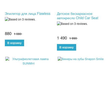
СПОРТИВНЫЕ ЧАСЫ
Эпилятор для лица Flawless
Детское бескаркасное
автокресло Child Car Seat
ТОВАРЫ ИЗ ТЕЛЕМАГАЗИНА
ТОВАРЫ ДЛЯ ОДНОСТРАНИЧНИКОВ
880
1 080
1 490
1 990
ТОВАРЫ ДЛЯ ЖИВОТНЫХ
ЭЛЕКТРОТРАНСПОРТ
ГИРОСКУТЕРЫ
ЭЛЕКТРОСАМОКАТЫ
ЭЛЕКТРОСКЕЙТЫ
ДЕТСКИЕ ИГРУШКИ
СПИННЕРЫ,АНТИСТРЕСС