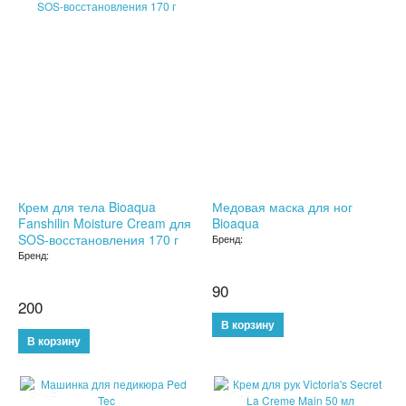
БУТЫЛКИ ДЛЯ ВОДЫ
ЛАНЧ БОКСЫ ДЛЯ ЕДЫ
ДОЗАТОРЫ
ШЕЙКЕРЫ
КОНДИЦИОНЕРЫ И ВЕНТИЛЯТОРЫ
Крем для тела Bioaqua
Медовая маска для ног
Fanshilin Moisture Cream для
Bioaqua
АВТОАКСЕССУАРЫ
SOS-восстановления 170 г
Бренд:
Бренд:
АВТОЭЛЕКТРОНИКА
90
200
ВИДЕОРЕГИСТРАТОРЫ
АНТИБЛИКОВЫЕ ОЧКИ
АНТИДОЖДЬ
SALE
SALE