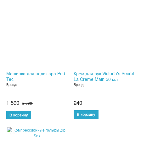
ДЕРЖАТЕЛИ ДЛЯ ТЕЛЕФОНОВ
СПОРТИВНЫЕ ТОВАРЫ
ТОВАРЫ ДЛЯ ТУРИЗМА
ТРЕНИРОВОЧНЫЕ МАСКИ
ТОВАРЫ ДЛЯ ФИТНЕСА
Машинка для педикюра Ped
Крем для рук Victoria's Secret
Tec
La Creme Main 50 мл
ТОВАРЫ ДЛЯ ТРЕНИРОВОК
Бренд:
Бренд:
ТОВАРЫ ДЛЯ ПЛЯЖА
1 590
240
2 090
НАДУВНОЙ ДИВАН ЛАМЗАК
НАДУВНЫЕ МАТРАСЫ И КРУГИ
SALE
ГАДЖЕТЫ