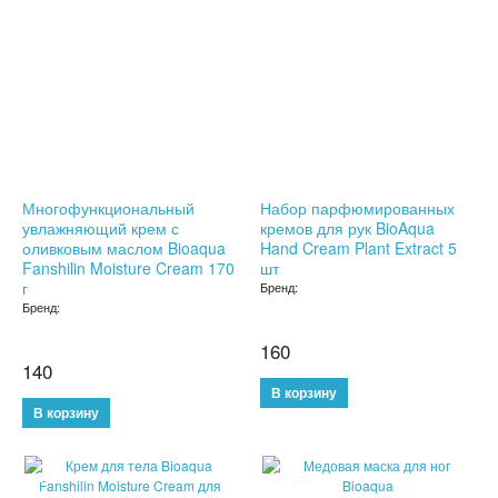
ТРЕНАЖЕРЫ
ХОЗТОВАРЫ
ЗОНТЫ
ТОВАРЫ ДЛЯ КУХНИ
Многофункциональный
Набор парфюмированных
увлажняющий крем с
кремов для рук BioAqua
ТЕРМОСЫ
оливковым маслом Bioaqua
Hand Cream Plant Extract 5
Fanshilin Moisture Cream 170
шт
ТЕРМОКРУЖКИ
г
Бренд:
Бренд:
ТОВАРЫ ДЛЯ САДА
160
140
ОСВЕЩЕНИЕ
ОХЛАЖДАЮЩИЕ СТАКАНЫ
SALE
SALE
ШЛАНГИ XHOSE