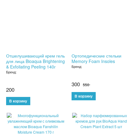
СЫВОРОТКА ДЛЯ ЛИЦА
ЗЕРКАЛО С LED ПОДСВЕТКОЙ
КРЕМ ДЛЯ ЛИЦА
КОСМЕТИКА BIOAQUA
Отшелушивающий крем гель
Ортопедические стельки
для лица Bioaqua Brightening
Memory Foam Insoles
УХОД ЗА РУКАМИ И НОГАМИ
& Exfoliating Peeling 140г
Бренд:
Бренд:
УХОД ЗА ТЕЛОМ
300
550
200
СРЕДСТВА ДЛЯ ДЕПИЛЯЦИИ И ЭПИЛЯЦИИ
МАССАЖЕРЫ
КОРРЕКТИРУЮЩЕЕ БЕЛЬЕ
SALE
SALE
СРЕДСТВА ДЛЯ ПОХУДЕНИЯ