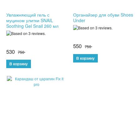
НОВЫЕ ПОСТУПЛЕНИЯ
Увлажняющий гель с
Органайзер для обуви Shoes
муцином улитки SNAIL
Under
Soothing Gel Snail 260 мл
ХИТЫ ПРОДАЖ
550
750
530
750