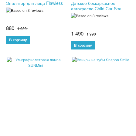
Эпилятор для лица Flawless
Детское бескаркасное
автокресло Child Car Seat
ДЕТСКИЕ ЧАСЫ С GPS
УМНЫЕ ЧАСЫ SMART WATCH
880
1 080
1 490
1 990
POWER BANK (ПОВЕР БАНК)
МИНИ КАМЕРЫ
АКСЕССУАРЫ ДЛЯ ТЕЛЕФОНОВ
ПОРТАТИВНЫЕ КОЛОНКИ
НАУШНИКИ
ТВ ПРИСТАВКИ
КАРАОКЕ МИКРОФОНЫ
ОЧКИ ВИРТУАЛЬНОЙ РЕАЛЬНОСТИ