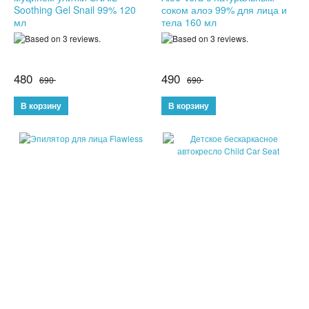
Soothing Gel Snail 99% 120
соком алоэ 99% для лица и
ДЕРЖАТЕЛИ ДЛЯ ТЕЛЕФОНОВ
мл
тела 160 мл
СПОРТИВНЫЕ ТОВАРЫ
480
490
690
690
ТОВАРЫ ДЛЯ ТУРИЗМА
ТРЕНИРОВОЧНЫЕ МАСКИ
ТОВАРЫ ДЛЯ ФИТНЕСА
ТОВАРЫ ДЛЯ ТРЕНИРОВОК
ТОВАРЫ ДЛЯ ПЛЯЖА
НАДУВНОЙ ДИВАН ЛАМЗАК
НАДУВНЫЕ МАТРАСЫ И КРУГИ
ГАДЖЕТЫ