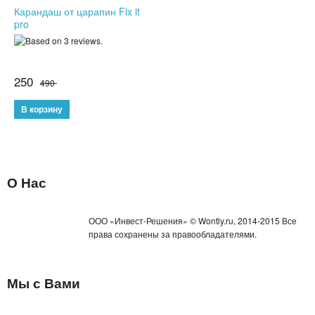
Карандаш от царапин Fix it
pro
СПОРТИВНЫЕ ЧАСЫ
ТОВАРЫ ИЗ ТЕЛЕМАГАЗИНА
250
490
ТОВАРЫ ДЛЯ ОДНОСТРАНИЧНИКОВ
ТОВАРЫ ДЛЯ ЖИВОТНЫХ
ЭЛЕКТРОТРАНСПОРТ
О Нас
ГИРОСКУТЕРЫ
ЭЛЕКТРОСАМОКАТЫ
ООО «Инвест-Решения» © Wontly.ru, 2014-2015 Все
права сохранены за правообладателями.
ЭЛЕКТРОСКЕЙТЫ
ДЕТСКИЕ ИГРУШКИ
Мы с Вами
СПИННЕРЫ,АНТИСТРЕСС