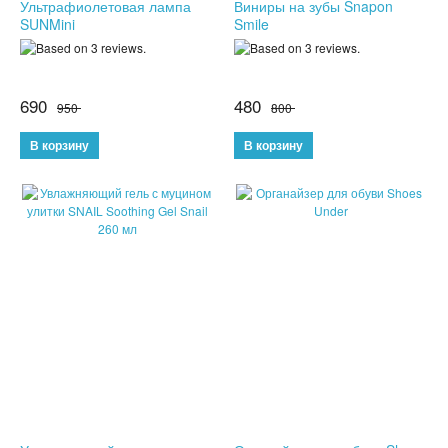
Ультрафиолетовая лампа
Виниры на зубы Snapon
SUNMini
Smile
КОЖГАЛАНТЕРЕЯ
ДЛЯ МУЖЧИН
690
480
950
800
ДЛЯ ДЕВУШЕК
3D СВЕТИЛЬНИКИ
НЕОБЫЧНЫЕ ТОВАРЫ!!!
ТОВАРЫ ДЛЯ ДЕТЕЙ
ПОДАРКИ И СУВЕНИРЫ
ПОДАРКИ ДЛЯ ДЕВУШЕК
ПОДАРКИ НА 23 ФЕВРАЛЯ
ПОДАРКИ НА 8 МАРТА