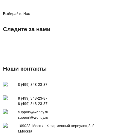
КОНСТРУКТОРЫ
Выбирайте Нас
РАЗВИВАЮЩИЕ ИГРУШКИ
Следите за нами
ИГРУШКИ ДЛЯ МАЛЬЧИКОВ
ИНТЕРАКТИВНЫЕ ИГРУШКИ
ИНТЕРАКТИВНЫЕ КОПИЛКИ
Наши контакты
ИГРУШКИ ДЛЯ ДЕВОЧЕК
8 (499) 348-23-87
СПИННЕРЫ
8 (499) 348-23-87
8 (499) 348-23-87
НОВОГОДНИЕ ТОВАРЫ
support@wontly.ru
support@wontly.ru
СВЕТОВЫЕ ШОУ
109028, Москва, Казарменный переулок, 8с2
г.Москва
АНТИСТРЕСС