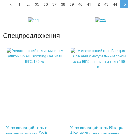
<
1
...
35
36
37
38
39
40
41
42
43
44
45
БУТЫЛКИ ДЛЯ ВОДЫ
ЛАНЧ БОКСЫ ДЛЯ ЕДЫ
Спецпредложения
ДОЗАТОРЫ
ШЕЙКЕРЫ
КОНДИЦИОНЕРЫ И ВЕНТИЛЯТОРЫ
АВТОАКСЕССУАРЫ
АВТОЭЛЕКТРОНИКА
ВИДЕОРЕГИСТРАТОРЫ
АНТИБЛИКОВЫЕ ОЧКИ
Увлажняющий гель с
Увлажняющий гель Bioaqua
АНТИДОЖДЬ
муцином улитки SNAIL
Aloe Vera с натуральным