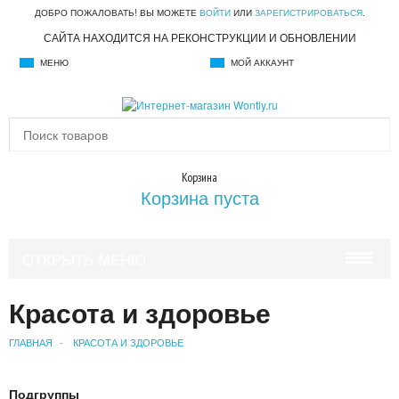
ДОБРО ПОЖАЛОВАТЬ! ВЫ МОЖЕТЕ
ВОЙТИ
ИЛИ
ЗАРЕГИСТРИРОВАТЬСЯ
.
САЙТА НАХОДИТСЯ НА РЕКОНСТРУКЦИИ И ОБНОВЛЕНИИ
МЕНЮ
МОЙ АККАУНТ
Корзина
Корзина пуста
ОТКРЫТЬ МЕНЮ
КРАСОТА И ЗДОРОВЬЕ
Красота и здоровье
УХОД ЗА ВОЛОСАМИ
ГЛАВНАЯ
КРАСОТА И ЗДОРОВЬЕ
УХОД ЗА ЛИЦОМ
Подгруппы