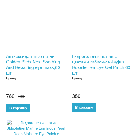
СЫВОРОТКА ДЛЯ ЛИЦА
ЗЕРКАЛО С LED ПОДСВЕТКОЙ
КРЕМ ДЛЯ ЛИЦА
КОСМЕТИКА BIOAQUA
Антиоксидантные патчи
Гидрогелевые патчи с
Golden Birds Nest Soothing
цветами гибискуса Jayjun
УХОД ЗА РУКАМИ И НОГАМИ
And Repairing eye mask,60
Roselle Tea Eye Gel Patch 60
шт
шт
УХОД ЗА ТЕЛОМ
Бренд:
Бренд:
СРЕДСТВА ДЛЯ ДЕПИЛЯЦИИ И ЭПИЛЯЦИИ
780
380
990
МАССАЖЕРЫ
КОРРЕКТИРУЮЩЕЕ БЕЛЬЕ
SALE
СРЕДСТВА ДЛЯ ПОХУДЕНИЯ