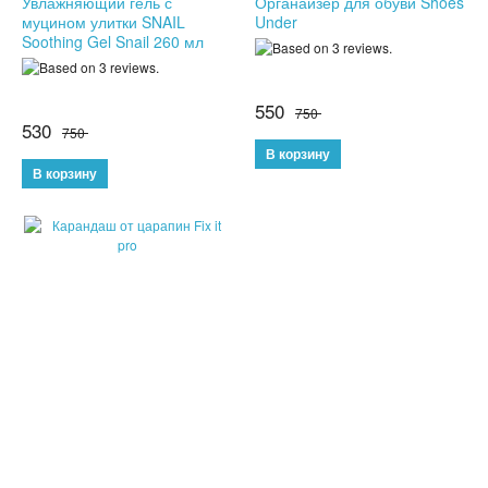
Увлажняющий гель с
Органайзер для обуви Shoes
муцином улитки SNAIL
Under
ПОДАРКИ ДЛЯ МУЖЧИН
Soothing Gel Snail 260 мл
ПОДАРКИ ДЛЯ ДЕТЕЙ
550
750
530
750
ПОДАРОЧНЫЕ НАБОРЫ
БРЕЛКИ
БИЖУТЕРИЯ
НАРУЧНЫЕ ЧАСЫ
УМНЫЕ ЧАСЫ
МУЖСКИЕ ЧАСЫ
ЖЕНСКИЕ ЧАСЫ
КВАРЦЕВЫЕ ЧАСЫ