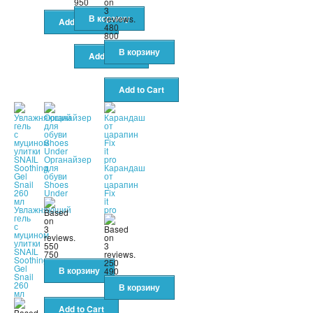
950
480
800
Органайзер
для
Карандаш
обуви
от
Shoes
царапин
Under
Fix
it
Увлажняющий
pro
гель
с
муцином
улитки
550
SNAIL
750
Soothing
250
Gel
490
Snail
260
мл