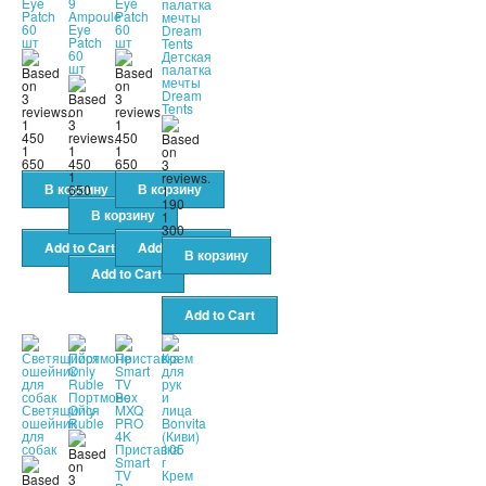
Eye
9
Eye
Patch
Ampoule
Patch
60
Eye
60
шт
Patch
шт
60
Детская
шт
палатка
мечты
Dream
Tents
1
1
450
450
1
1
1
650
450
650
1
650
1
190
1
300
Портмоне
Светящийся
Only
ошейник
Ruble
для
собак
Приставка
Smart
TV
Крем