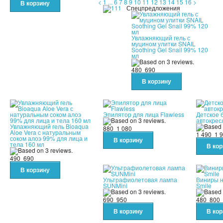
<
1
...
6
7
8
9
10
11
12
13
14
15
16
>
Спецпредложения
Увлажняющий гель с
муцином улитки SNAIL
Soothing Gel Snail 99% 120
мл
480
690
Эпилятор для лица Flawless
Детское 
автокресл
Увлажняющий гель Bioaqua
880
1 080
Aloe Vera с натуральным
1 490
1 
соком алоэ 99% для лица и
тела 160 мл
490
690
Ультрафиолетовая лампа
Виниры н
SUNMini
Smile
690
950
480
800