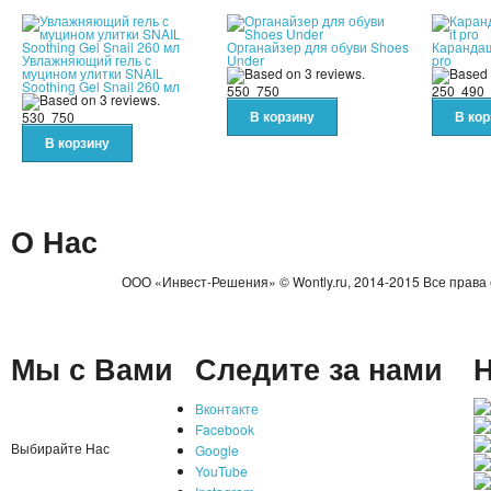
Органайзер для обуви Shoes
Карандаш 
Увлажняющий гель с
Under
pro
муцином улитки SNAIL
Soothing Gel Snail 260 мл
550
750
250
490
530
750
О Нас
ООО «Инвест-Решения» © Wontly.ru, 2014-2015 Все права
Мы с Вами
Следите за нами
Н
Вконтакте
Facebook
Выбирайте Нас
Google
YouTube