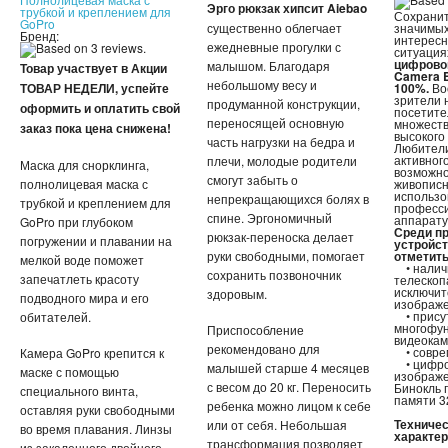
Эрго рюкзак хипсит Aiebao
трубкой и креплением для
Сохранит
GoPro
существенно облегчает
значимых
Бренд:
интерес
ежедневные прогулки с
ситуация
цифровой
малышом. Благодаря
Товар участвует в Акции
Camera B
небольшому весу и
ТОВАР НЕДЕЛИ, успейте
100%.
Во
зрители 
продуманной конструкции,
оформить и оплатить свой
посетите
переносящей основную
множеств
заказ пока цена снижена!
высокого 
часть нагрузки на бедра и
Любители
активног
плечи, молодые родители
Маска для снорклинга,
возможно
смогут забыть о
полнолицевая маска с
живописн
использо
непрекращающихся болях в
трубкой и креплением для
професс
спине. Эргономичный
аппарату
GoPro при глубоком
Среди п
рюкзак-переноска делает
погружении и плавании на
устройст
руки свободными, помогает
отметить
мелкой воде поможет
• налич
сохранить позвоночник
запечатлеть красоту
телескоп
исключит
здоровым.
подводного мира и его
изображе
• прису
обитателей.
многофун
Приспособление
видеокам
рекомендовано для
• совре
Камера GoPro крепится к
• цифро
малышей старше 4 месяцев
маске с помощью
изображе
с весом до 20 кг. Переносить
Бинокль 
специального винта,
памяти 3
ребенка можно лицом к себе
оставляя руки свободными
Техниче
или от себя. Небольшая
во время плавания. Линзы
характер
трансформация позволяет
из закаленного двойного