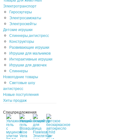
Электротранспорт
Гироскутеры
Электросамокаты
Электроскейты
Детские игрушки
Спиннеры,антистресс
Конструкторы
Развивающие игрушки
Игрушки для мальчиков
Интерактивные игрушки
Игрушки для девочек
Спиннеры
Новогодние товары
Световые шоу
антистресс
Новые поступления
Хиты продаж
Спецпредложения
Эпилятор