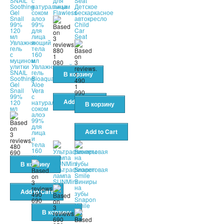
для
лица
Детское
Flawless
бескаркасное
автокресло
Child
Car
Seat
Увлажняющий
гель
880
с
1
муцином
080
улитки
Увлажняющий
SNAIL
гель
1
Soothing
Bioaqua
490
Gel
Aloe
1
Snail
Vera
990
99%
с
120
натуральным
мл
соком
алоэ
99%
для
лица
и
тела
480
160
690
мл
Ультрафиолетовая
лампа
SUNMini
Виниры
на
зубы
490
Snapon
690
Smile
690