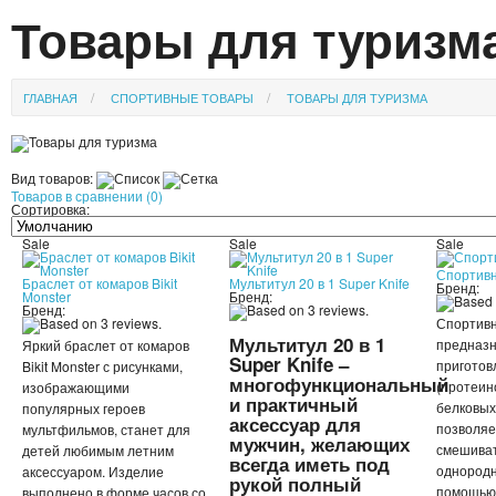
Товары для туризм
ГЛАВНАЯ
СПОРТИВНЫЕ ТОВАРЫ
ТОВАРЫ ДЛЯ ТУРИЗМА
Вид товаров:
Товаров в сравнении (0)
Сортировка:
Sale
Sale
Sale
Спортив
Браслет от комаров Bikit
Мультитул 20 в 1 Super Knife
Бренд:
Monster
Бренд:
Бренд:
Спортив
Мультитул 20 в 1
предназн
Яркий браслет от комаров
Super Knife –
приготов
Bikit Monster с рисунками,
многофункциональный
(протеин
изображающими
и практичный
белковых 
популярных героев
аксессуар для
позволяе
мультфильмов, станет для
мужчин, желающих
смешиват
детей любимым летним
всегда иметь под
однородн
аксессуаром. Изделие
рукой полный
помощью
выполнено в форме часов со