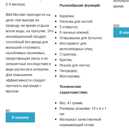
использо
2-3 месяца).
Разнообразие функций:
время.
Bikit Monster пригодится на
Карабин;
даче, при выезде на
Пилочка для ногтей;
природу, во время отдыха
200
5 отверток;
возле воды, на прогулке. Это
5 гаечных ключей;
инновационный продукт,
Открывашка для бутылок;
способный без вреда для
Инструмент для
малышей отпугивать
велосипедных спиц;
назойливых насекомых,
Стриппер;
предотвращая укусы и их
Бритва;
неприятные последствия в
Резьба для скотча;
виде расчесов и аллергии.
Гвоздодер;
Для повышения
Монтировка.
эффективности следует
проткнуть картридж с
Технические
маслом.
характеристики:
Вес: 41 грамм;
Размеры упаковки: 10 х 4 х 1
80
см;
Материал: качественный
нержавеющий сплав.