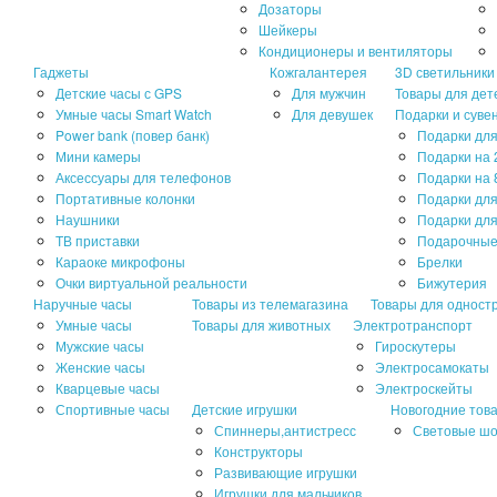
Дозаторы
Шейкеры
Кондиционеры и вентиляторы
Гаджеты
Кожгалантерея
3D светильники
Детские часы с GPS
Для мужчин
Товары для дет
Умные часы Smart Watch
Для девушек
Подарки и суве
Power bank (повер банк)
Подарки для
Мини камеры
Подарки на 
Аксессуары для телефонов
Подарки на 
Портативные колонки
Подарки дл
Наушники
Подарки для
ТВ приставки
Подарочные
Караоке микрофоны
Брелки
Очки виртуальной реальности
Бижутерия
Наручные часы
Товары из телемагазина
Товары для одност
Умные часы
Товары для животных
Электротранспорт
Мужские часы
Гироскутеры
Женские часы
Электросамокаты
Кварцевые часы
Электроскейты
Спортивные часы
Детские игрушки
Новогодние тов
Спиннеры,антистресс
Световые ш
Конструкторы
Развивающие игрушки
Игрушки для мальчиков