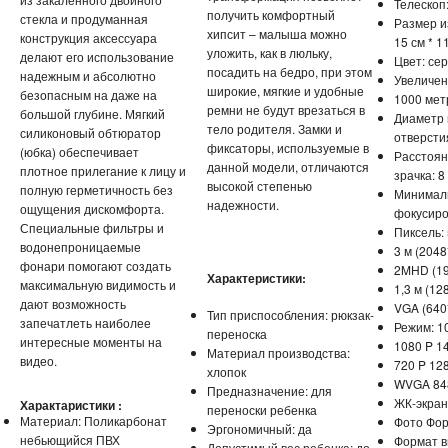
Телескоп
получить комфортный
стекла и продуманная
Размер и
хипсит – малыша можно
конструкция аксессуара
15 см * 11
уложить, как в люльку,
делают его использование
Цвет: се
посадить на бедро, при этом
надежным и абсолютно
Увеличен
широкие, мягкие и удобные
безопасным на даже на
1000 мет
ремни не будут врезаться в
большой глубине. Мягкий
Диаметр 
тело родителя. Замки и
силиконовый обтюратор
отверстия
фиксаторы, используемые в
(юбка) обеспечивает
Расстоян
данной модели, отличаются
плотное прилегание к лицу и
зрачка: 8
высокой степенью
полную герметичность без
Минимал
надежности.
ощущения дискомфорта.
фокусиро
Специальные фильтры и
Пиксель: 
водонепроницаемые
3 м (2048
фонари помогают создать
2MHD (19
Характеристики:
максимальную видимость и
1,3 м (12
дают возможность
VGA (640
Тип приспособления: рюкзак-
запечатлеть наиболее
Режим: 1
переноска
интересные моменты на
1080 P 1
Материал производства:
видео.
720 P 12
хлопок
WVGA 84
Предназначение: для
ЖК-экран:
Характаристики :
переноски ребенка
Материал: Поликарбонат
Фото Фор
Эргономичный: да
небьющийся ПВХ
Формат в
Допустимый вес ребенка: до