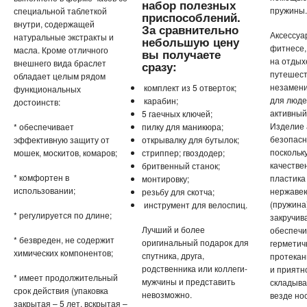
набор полезных
пружины.
специальной таблеткой
приспособлений.
внутри, содержащей
За сравнительно
Аксессуа
натуральные экстракты и
небольшую цену
фитнесе, 
масла. Кроме отличного
вы получаете
на отдых
внешнего вида браслет
сразу:
путешест
обладает целым рядом
незамен
комплект из 5 отверток;
функциональных
для люде
карабин;
достоинств:
активный
5 гаечных ключей;
Изделие
* обеспечивает
пилку для маникюра;
безопасн
эффективную защиту от
открывалку для бутылок;
поскольк
мошек, москитов, комаров;
стриппер; гвоздодер;
качестве
бритвенный станок;
* комфортен в
пластика 
монтировку;
использовании;
нержаве
резьбу для скотча;
(пружина
инструмент для велоспиц.
* регулируется по длине;
закручи
Лучший и более
обеспечи
* безвреден, не содержит
оригинальный подарок для
герметич
химических компонентов;
спутника, друга,
протекан
родственника или коллеги-
и приятно
* имеет продолжительный
мужчины и представить
складыват
срок действия (упаковка
невозможно.
везде нос
закрытая – 5 лет, вскрытая –