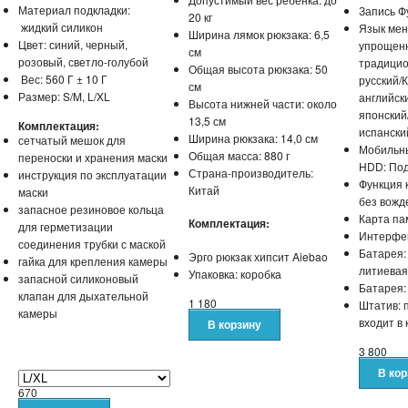
Материал подкладки:
Запись Ф
20 кг
жидкий силикон
Язык мен
Ширина лямок рюкзака: 6,5
Цвет: синий, черный,
упрощенн
см
розовый, светло-голубой
традицио
Общая высота рюкзака: 50
Вес: 560 Г ± 10 Г
русский/
см
Размер: S/M, L/XL
английск
Высота нижней части: около
японский
13,5 см
Комплектация:
испански
Ширина рюкзака: 14,0 см
сетчатый мешок для
Мобильны
Общая масса: 880 г
переноски и хранения маски
HDD: По
Страна-производитель:
инструкция по эксплуатации
Функция 
Китай
маски
без вожд
запасное резиновое кольца
Карта па
Комплектация:
для герметизации
Интерфе
соединения трубки с маской
Батарея:
Эрго рюкзак хипсит Aiebao
гайка для крепления камеры
литиевая
Упаковка: коробка
запасной силиконовый
Батарея:
клапан для дыхательной
1 180
Штатив: 
камеры
входит в 
3 800
670