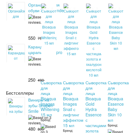
Органайзер для
SALE
SALE
SALE
SALE
обуви Shoes Under
550
750
Карандаш от
царапин Fix it pro
250
490
Сыворотка
Сыворотка
Сыворотка
Сыворотка
для
для
для
для
Бестселлеры
лица
лица
лица
лица
Bioaqua
Bioaqua
Bioaqua
Bioaqua
Виниры на
Images
Images
Gold
Essence
зубы Snapon
Whitening
Snail с
Hydra
Baby
Smile
15 мл
лифтинг
Essence
Skin 10
эффектом
с
мл
Бренд:
15 мл
частицами
Бренд:
480
800
золота
Бренд: