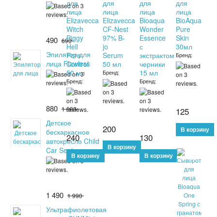
для
для
для
для
лица
лица
лица
лица
Elizavecca
Elizavecca
Bioaqua
BioAqua
Witch
CF-Nest
Wonder
Pure
Piggy
97% B-
Essence
Skin
490
690
Hell
jo
с
30мл
Эпилятор для
Pore
Serum
экстрактом
Бренд:
лица Flawless
Control
50 мл
черники
50 мл
15 мл
Бренд:
Бренд:
Бренд:
880
1 080
125
Детское
200
бескаркасное
240
130
автокресло Child
Car Seat
SALE
1 490
1 990
Ультрафиолетовая