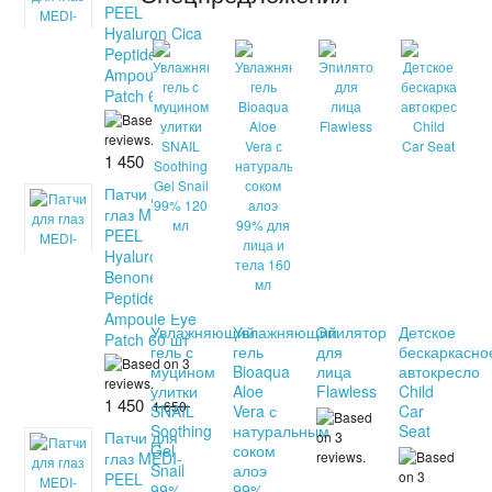
PEEL
Hyaluron Cica
Peptide 9
Ampoule Eye
Patch 60 шт
1 450
1 650
Патчи для
глаз MEDI-
PEEL
Hyaluron Dark
Benone
Peptide 9
Ampoule Eye
Увлажняющий
Увлажняющий
Эпилятор
Детское
Patch 60 шт
гель с
гель
для
бескаркасно
муцином
Bioaqua
лица
автокресло
улитки
Aloe
Flawless
Child
1 450
1 650
SNAIL
Vera с
Car
Soothing
натуральным
Seat
Патчи для
Gel
соком
глаз MEDI-
Snail
алоэ
PEEL
99%
99%