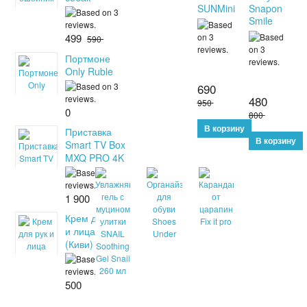
SUNMini
Snapon
Smile
499
590
Портмоне
Only Ruble
690
480
950
0
800
Приставка
Smart TV Box
MXQ PRO 4K
1 900
Крем для рук
и лица Bonvita
(Киви) 105 г
500