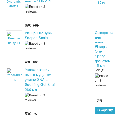
лампа SUNMini
690
950
Сыворотка
Виниры на зубы
для
Snapon Smile
лица
Bioaqua
One
Spring с
гранатом
480
800
15 мл
Увлажняющий
Бренд:
гель с муцином
улитки SNAIL
Soothing Gel Snail
260 мл
125
530
750