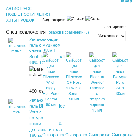
BIOAQUA
АНТИСТРЕСС
НОВЫЕ ПОСТУПЛЕНИЯ
Вид товаров:
ХИТЫ ПРОДАЖ
Сортировка:
Спецпредложения
Товаров в сравнении (0)
Увлажняющий
гель с муцином
улитки SNAIL
Soothing Gel Snail
SALE
SALE
SALE
SALE
99% 120 мл
480
690
Увлажняющий
гель Bioaqua Aloe
Vera с
натуральным
соком алоэ 99%
для лица и тела
Сыворотка
Сыворотка
Сыворотка
Сыворотка
160 мл