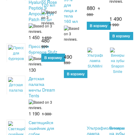
Hyaluron Rose
120 мл
для
880
Peptide 9
1
лица и
Ampoule Eye
080
тела
1 490
Patch 60 шт
160 мл
1 990
1 450
1 650
480
Пресс для
690
бургеров Stufz
490
690
130
Детская
палатка
мечты Dream
Tents
1 190
1 300
Светящийся
Ультрафиолетовая
Виниры
ошейник для
лампа
на зубы
собак