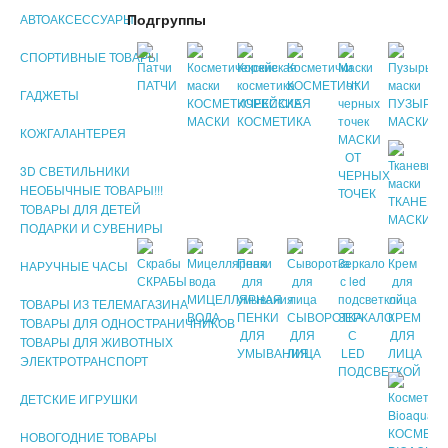
Подгруппы
АВТОАКСЕССУАРЫ
СПОРТИВНЫЕ ТОВАРЫ
ПАТЧИ
КОСМЕТИЧКИ
ГАДЖЕТЫ
КОСМЕТИЧЕКСКИЕ
КОРЕЙСКАЯ
ПУЗЫРЬК
МАСКИ
КОСМЕТИКА
МАСКИ
КОЖГАЛАНТЕРЕЯ
МАСКИ
ОТ
3D СВЕТИЛЬНИКИ
ЧЕРНЫХ
НЕОБЫЧНЫЕ ТОВАРЫ!!!
ТОЧЕК
ТКАНЕВЫ
ТОВАРЫ ДЛЯ ДЕТЕЙ
МАСКИ
ПОДАРКИ И СУВЕНИРЫ
НАРУЧНЫЕ ЧАСЫ
СКРАБЫ
МИЦЕЛЛЯРНАЯ
ТОВАРЫ ИЗ ТЕЛЕМАГАЗИНА
ВОДА
ПЕНКИ
СЫВОРОТКА
ЗЕРКАЛО
КРЕМ
ТОВАРЫ ДЛЯ ОДНОСТРАНИЧНИКОВ
ДЛЯ
ДЛЯ
С
ДЛЯ
ТОВАРЫ ДЛЯ ЖИВОТНЫХ
УМЫВАНИЯ
ЛИЦА
LED
ЛИЦА
ЭЛЕКТРОТРАНСПОРТ
ПОДСВЕТКОЙ
ДЕТСКИЕ ИГРУШКИ
КОСМЕТИ
НОВОГОДНИЕ ТОВАРЫ