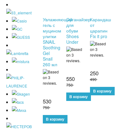
Увлажняющий
Органайзер
Карандаш
гель с
для
от
муцином
обуви
царапин
улитки
Shoes
Fix it pro
SNAIL
Under
Soothing
Gel
Snail
260 мл
250
550
490
750
530
750