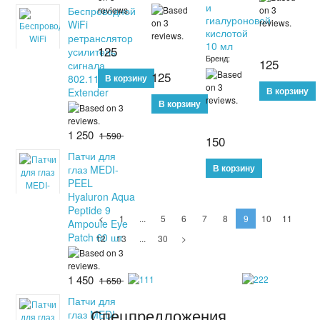
и
Беспроводной
гиалуроновой
WiFi
кислотой
ретранслятор
10 мл
125
усилитель
Бренд:
125
сигнала
125
802.11N/B/G
Extender
1 250
1 590
150
Патчи для
глаз MEDI-
PEEL
Hyaluron Aqua
Peptide 9
<
1
...
5
6
7
8
9
10
11
Ampoule Eye
Patch 60 шт
12
13
...
30
>
1 450
1 650
Патчи для
Спецпредложения
глаз MEDI-