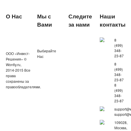
О Нас
Мы с
Следите
Наши
Вами
за нами
контакты
8
(499)
348-
Выбирайте
ООО «Инвест-
23-87
Нас
Решения» ©
8
Wontly.ru,
(499)
2014-2015 Все
348-
права
23-87
сохранены за
8
правообладателями.
(499)
348-
23-87
support@w
support@w
109028,
Москва,